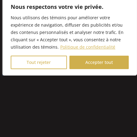
ceux de partenaires et vos
Nous respectons votre vie privée.
fournisseurs
Nous utilisons des témoins pour améliorer votre
expérience de navigation, diffuser des publicités et/ou
des contenus personnalisés et analyser notre trafic. En
cliquant sur « Accepter tout », vous consentez à notre
utilisation des témoins.
Politique de confidentialité
Tout rejeter
Accepter tout
L’INDUSTRIE SE
TRANSFORME,
ÊTES-VOUS