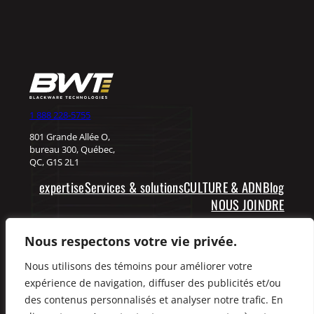
1 888 228-5755
801 Grande Allée O,
bureau 300, Québec,
QC, G1S 2L1
expertise
Services & solutions
CULTURE & ADN
Blog
NOUS JOINDRE
Expliquez-nous vos besoins
Nous respectons votre vie privée.
Nous utilisons des témoins pour améliorer votre
Facebook
LinkedIn
expérience de navigation, diffuser des publicités et/ou
des contenus personnalisés et analyser notre trafic. En